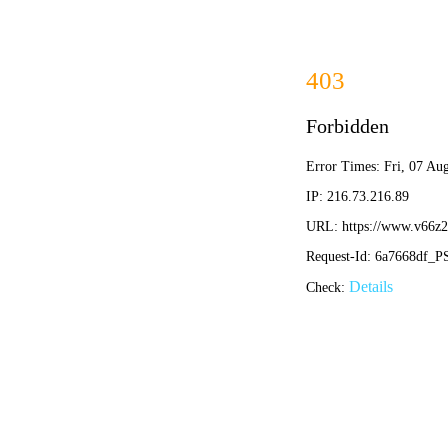
NBA
比分
首页
实时比分
赛程
排名
NBA比分直播
实时更新NBA比赛比分、赛程安排、
30
球队数量
今日NBA比分
2023年11月15日 周三